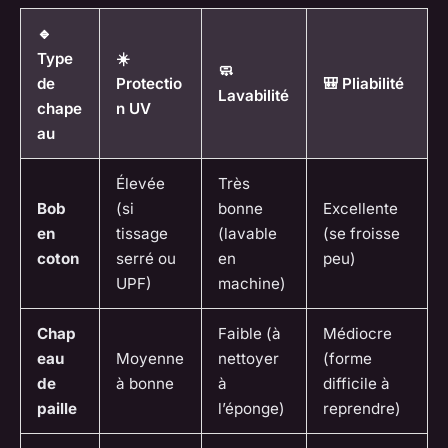
🔹
Type
☀️
🧼
de
Protectio
🎒 Pliabilité
Lavabilité
chape
n UV
au
Élevée
Très
Bob
(si
bonne
Excellente
en
tissage
(lavable
(se froisse
coton
serré ou
en
peu)
UPF)
machine)
Chap
Faible (à
Médiocre
eau
Moyenne
nettoyer
(forme
de
à bonne
à
difficile à
paille
l’éponge)
reprendre)