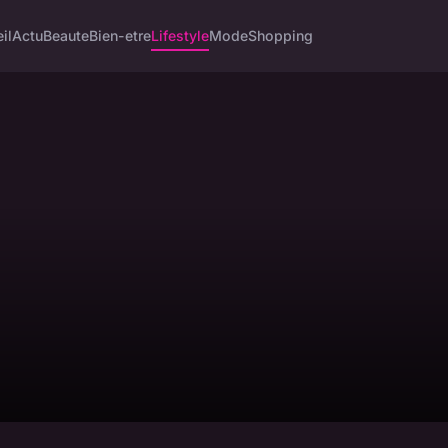
il
Actu
Beaute
Bien-etre
Lifestyle
Mode
Shopping