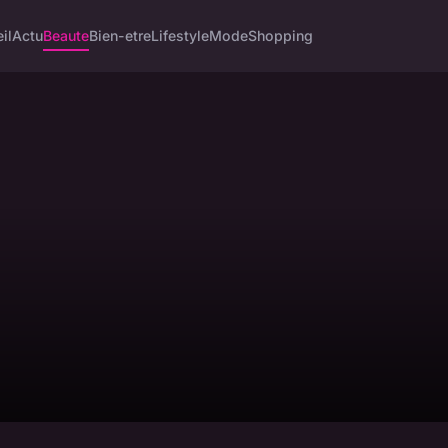
il
Actu
Beaute
Bien-etre
Lifestyle
Mode
Shopping