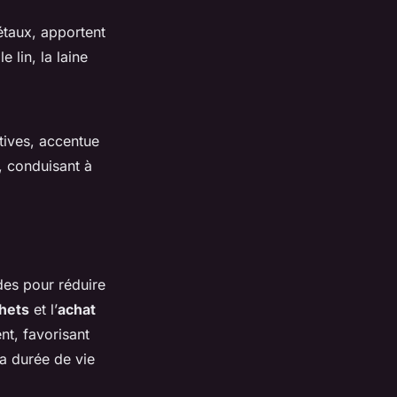
étaux, apportent
 lin, la laine
tives, accentue
, conduisant à
des pour réduire
hets
et l’
achat
nt, favorisant
 la durée de vie