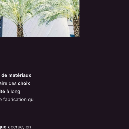
on de matériaux
faire des
choix
ité
à long
 fabrication qui
que
accrue, en