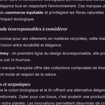
élégance tout en respectant l’environnement. Ces marques ut
 du
commerce équitable
et privilégient les fibres naturelles
l’impact écologique.
de écoresponsables à considérer
connue pour ses vêtements en matières recyclées, cette ma
l’union entre durabilité et élégance.
rtney
: en première ligne du design écoresponsable, elle p
s cuir ni fourrure.
e marque française offre des collections composées de tiss
liant mode et respect de la nature.
s et organiques
 le coton biologique et le lin offrent une alternative éléga
tionnels. Opter pour ces tissus, c’est soutenir une product
 notre planète. Les innovations permettent désormais de cr