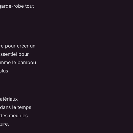
 garde-robe tout
re pour créer un
ssentiel pour
 comme le bambou
plus
atériaux
 dans le temps
s des meubles
ture.