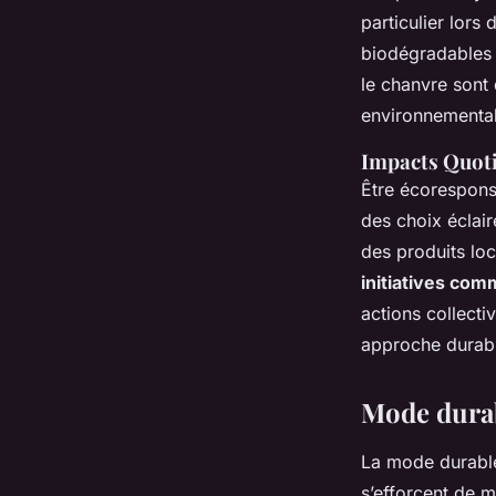
particulier lors
biodégradables e
le chanvre sont 
environnemental
Impacts Quot
Être écorespons
des choix éclair
des produits lo
initiatives co
actions collecti
approche durabl
Mode durab
La mode durable 
s’efforcent de 