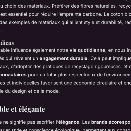
 du choix des matériaux. Préférer des fibres naturelles, recy
st essentiel pour réduire l’empreinte carbone. Le coton biol
des exemples de matériaux qui allient style et durabilité, ré
.
idiens
able influence également notre
vie quotidienne
, en nous in
és qui révèlent un
engagement durable
. Cela peut implique
caux, d’adopter des pratiques de recyclage rigoureuses, et 
mmunautaires
pour un futur plus respectueux de l’environne
ves et individuelles favorisent une économie circulaire et e
e du design et de la mode.
le et élégante
ne signifie pas sacrifier l’
élégance
. Les
brands écorespo
marier style et conscience écologique, permettant aux con