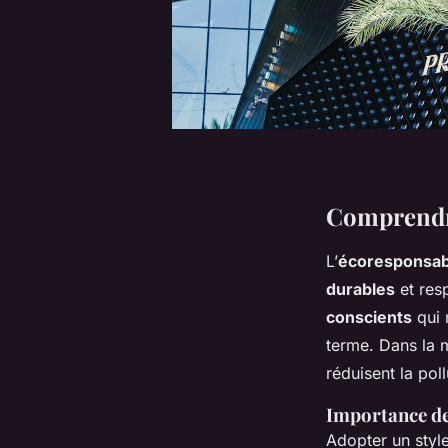
Comprendre
L’
écoresponsabi
durables
et res
conscients
qui 
terme. Dans la m
réduisent la pol
Importance de
Adopter un sty