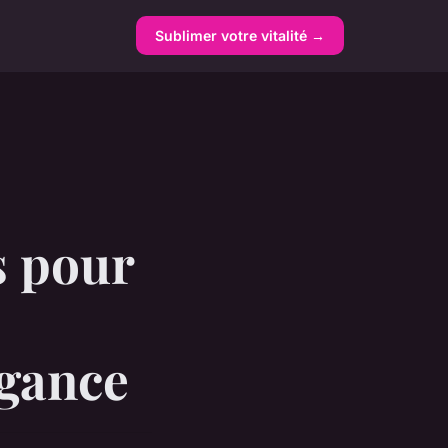
Sublimer votre vitalité →
s pour
égance