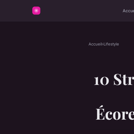
Accue
Accueil
›
Lifestyle
10 St
Écore