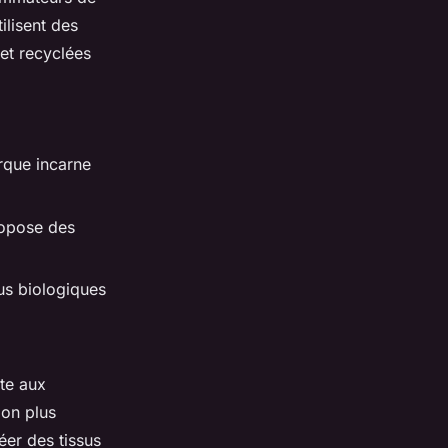
ilisent des
 et recyclées
rque incarne
ropose des
us biologiques
nte aux
ion plus
éer des tissus