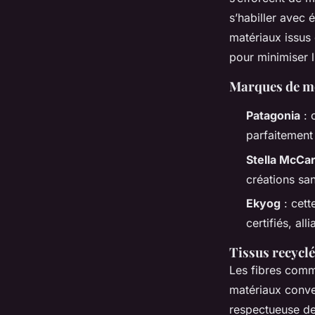
s’habiller avec 
matériaux issus
pour minimiser 
Marques de mo
Patagonia
: 
parfaitement 
Stella McCa
créations san
Ekyog
: cett
certifiés, al
Tissus recyclé
Les fibres comme
matériaux conven
respectueuse de