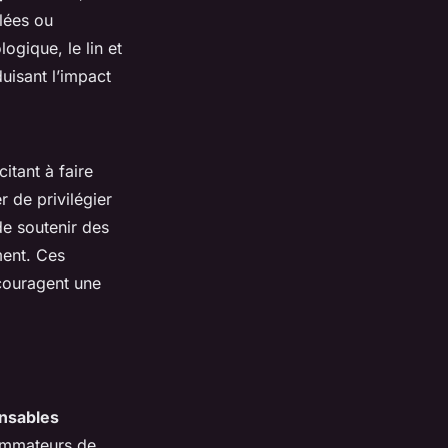
clées ou
ogique, le lin et
duisant l’impact
citant à faire
r de privilégier
de soutenir des
ment. Ces
ncouragent une
nsables
sommateurs de