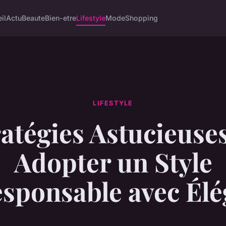
il
Actu
Beaute
Bien-etre
Lifestyle
Mode
Shopping
LIFESTYLE
ratégies Astucieuse
Adopter un Style
sponsable avec Él