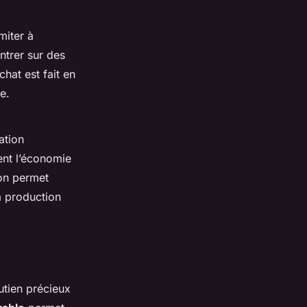
imiter à
ntrer sur des
hat est fait en
e.
ation
ent l’économie
son permet
a production
utien précieux